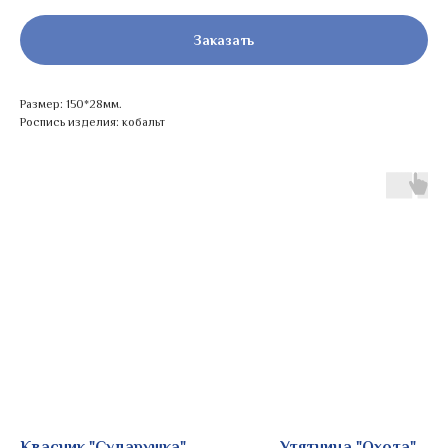
Заказать
Размер: 150*28мм.
Роспись изделия: кобальт
Квасник "Сударушка"
Утятница "Охота"