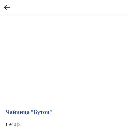
Чайница "Бутон"
1 940
р.