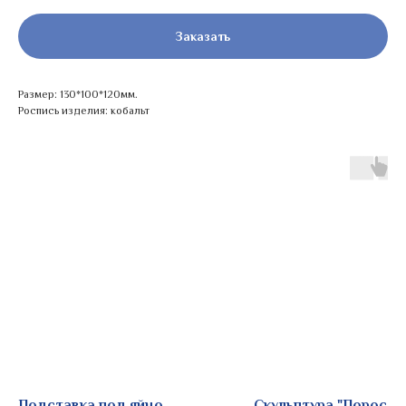
Заказать
Размер: 130*100*120мм.
Роспись изделия: кобальт
Подставка под яйцо
Скульптура "Поросен