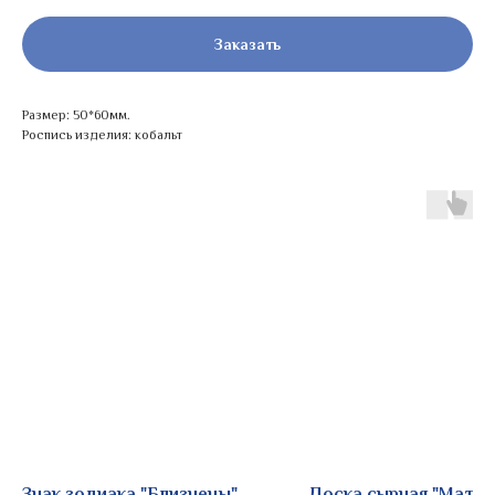
Заказать
Размер: 50*60мм.
Роспись изделия: кобальт
Знак зодиака "Близнецы"
Доска сырная "Матре