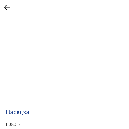
Наседка
1 080
р.