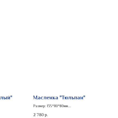
алый"
Масленка "Тюльпан"
Размер: 135*110*80мм.
Роспись изделия: кобальт
2 780
р.