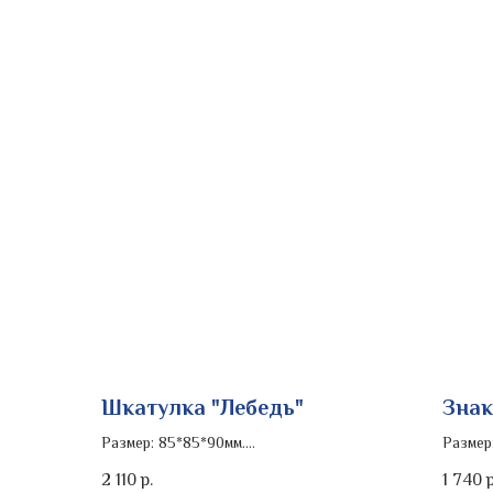
Шкатулка "Лебедь"
Знак
Размер: 85*85*90мм.
Размер
Роспись изделия: кобальт
Роспис
2 110
1 740
р.
р