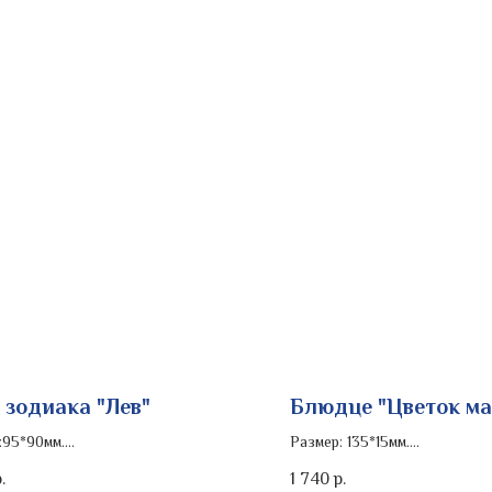
 зодиака "Лев"
Блюдце "Цветок м
:95*90мм.
Размер: 135*15мм.
ь изделия: кобальт
Роспись изделия: золото
1 740
.
р.