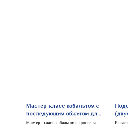
Мастер-класс кобальтом с
Подс
последующим обжигом для
(дву
групповых экскурсий
Мастер - класс кобальтом по росписи
Размер: