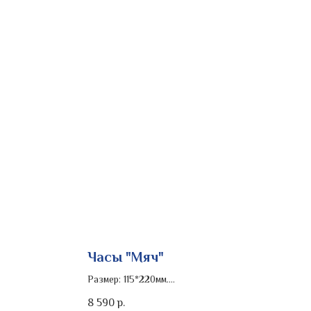
Часы "Мяч"
Размер: 115*220мм.
Роспись изделия: кобальт
8 590
р.