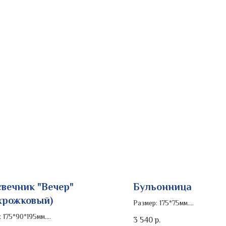
вечник "Вечер"
Бульонница
хрожковый)
Размер: 175*75мм.
Объем: 0.5л.
 175*90*195мм.
3 540
р.
Роспись изделия: золото