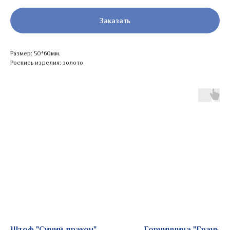
Заказать
Размер: 50*60мм.
Роспись изделия: золото
Штоф "Синий дракон"
Горчичница "Грань"