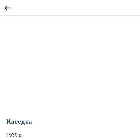
Наседка
1 930
р.