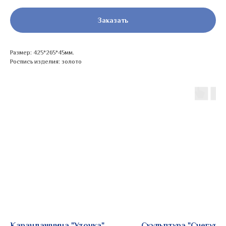
Заказать
Размер: 425*265*45мм.
Роспись изделия: золото
Карандашница "Уточка"
Скульптура "Снегуро