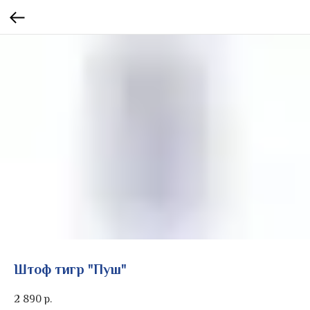
Штоф тигр "Пуш"
2 890
р.