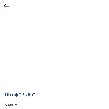
Штоф "Рыба"
5 680
р.