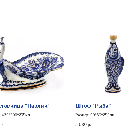
товница "Павлин"
Штоф "Рыба"
: 420*300*275мм.
Размер: 90*65*250мм.
ь изделия: золото
Объем: 0.4л.
5 680
р.
р.
Роспись изделия: золото