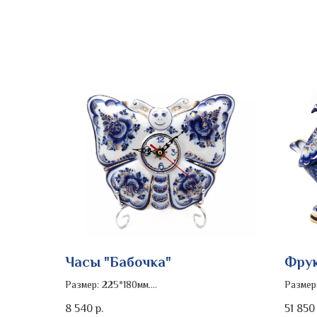
Часы "Бабочка"
Фрук
Размер: 225*180мм.
Размер
Роспись изделия: золото
Роспис
8 540
51 850
р.