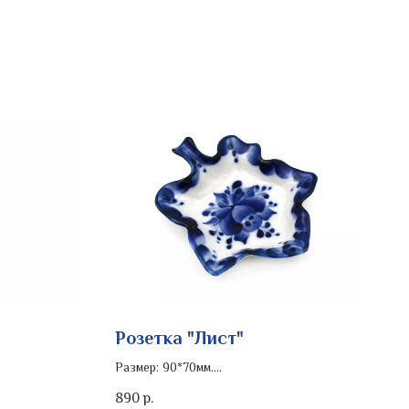
Розетка "Лист"
Размер: 90*70мм.
Роспись изделия: кобальт
890
р.