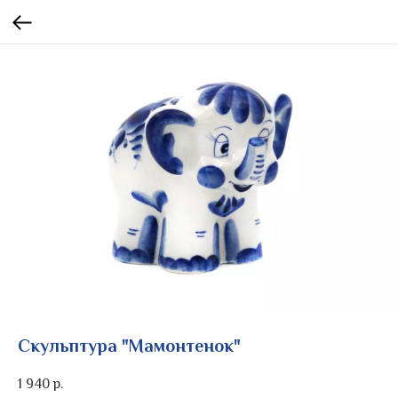
Скульптура "Мамонтенок"
1 940
р.