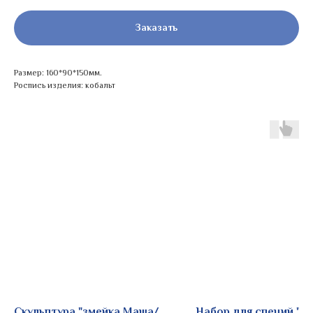
Заказать
Размер: 160*90*150мм.
Роспись изделия: кобальт
Скульптура "змейка Маша/
Набор для специй "Гр