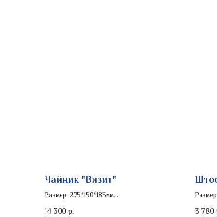
Чайник "Визит"
Штоф
Размер: 275*150*185мм.
Размер
Объем: 750мл.
Объем: 
14 300
3 780
р.
Роспись изделия: золото
Роспис