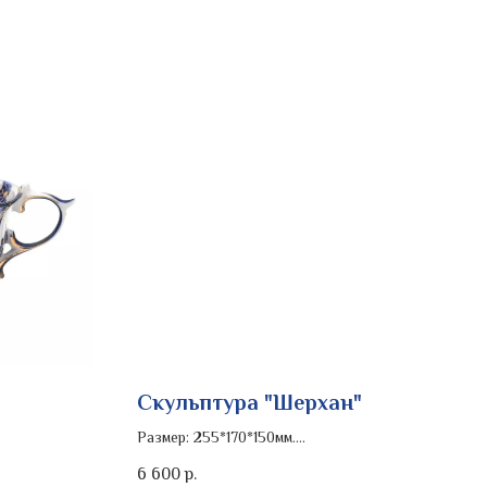
Скульптура "Шерхан"
Размер: 255*170*150мм.
Роспись изделия: кобальт
6 600
р.