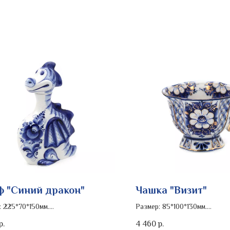
 "Синий дракон"
Чашка "Визит"
: 225*70*150мм.
Размер: 85*100*130мм.
0.4л.
Объем: 200мл.
4 460
р.
р.
ь изделия: кобальт
Роспись изделия: золото