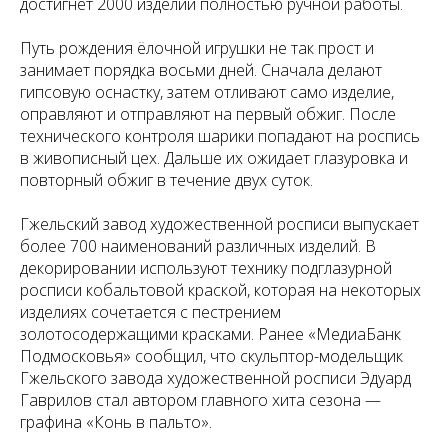
достигнет 2000 изделий полностью ручной работы.
Путь рождения ёлочной игрушки не так прост и
занимает порядка восьми дней. Сначала делают
гипсовую оснастку, затем отливают само изделие,
оправляют и отправляют на первый обжиг. После
технического контроля шарики попадают на роспись
в живописный цех. Дальше их ожидает глазуровка и
повторный обжиг в течение двух суток.
Гжельский завод художественной росписи выпускает
более 700 наименований различных изделий. В
декорировании используют технику подглазурной
росписи кобальтовой краской, которая на некоторых
изделиях сочетается с пестрением
золотосодержащими красками. Ранее «МедиаБанк
Подмосковья» сообщил, что скульптор-модельщик
Гжельского завода художественной росписи Эдуард
Гаврилов стал автором главного хита сезона —
графина «Конь в пальто».