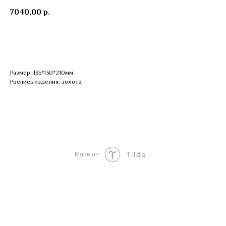
7040,00
р.
Заказать
Размер: 135*130*210мм.
Роспись изделия: золото
Tilda
Made on